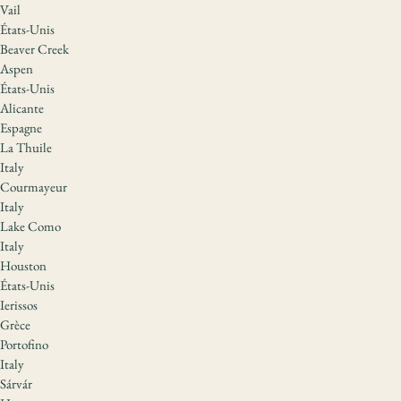
Vail
États-Unis
Beaver Creek
Aspen
États-Unis
Alicante
Espagne
La Thuile
Italy
Courmayeur
Italy
Lake Como
Italy
Houston
États-Unis
Ierissos
Grèce
Portofino
Italy
Sárvár