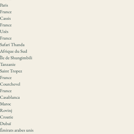
Paris
France
Cassis
France
Uzès
France
Safari Thanda
Afrique du Sud
Île de Shungimbili
Tanzanie
Saint Tropez
France
Courchevel
France
Casablanca
Maroc
Rovinj
Croatie
Dubaï
Émirats arabes unis