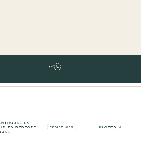
fr
e
enthouse en
riplex Bedford
Invités :
4
Résidences
ouse