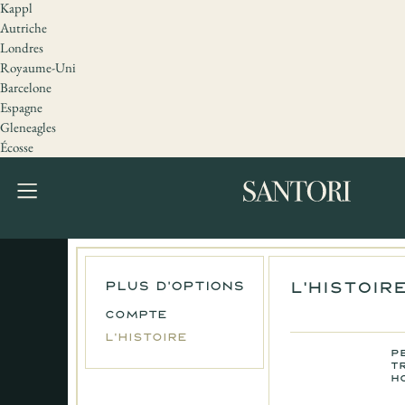
Kappl
Autriche
Londres
Royaume-Uni
Barcelone
Espagne
Gleneagles
Écosse
Plus d'options
L'histoir
Compte
L'histoire
P
t
H