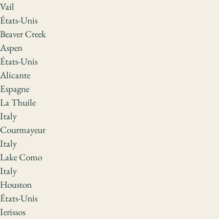
Vail
États-Unis
Beaver Creek
Aspen
États-Unis
Alicante
Espagne
La Thuile
Italy
Courmayeur
Italy
Lake Como
Italy
Houston
États-Unis
Ierissos