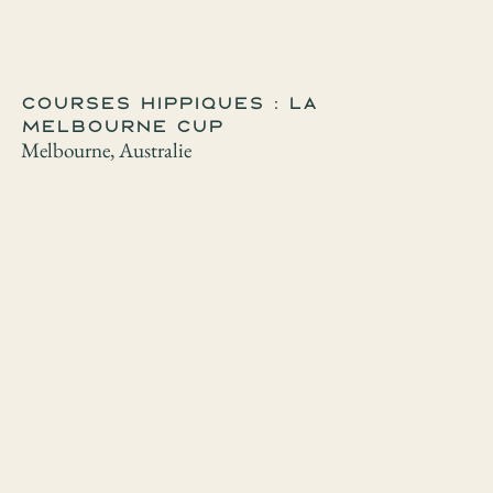
Courses hippiques : la
Melbourne Cup
Melbourne, Australie
Football Inter Miami CF
Floride, États-Unis
Basket-ball Los Angeles
Lakers
Californie, États-Unis