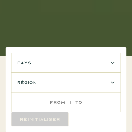
pays
région
R
É
I
N
I
T
I
A
L
I
S
E
R