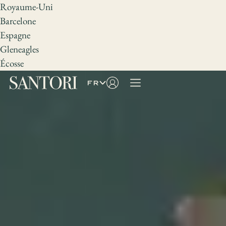
Royaume-Uni
Barcelone
Espagne
Gleneagles
Écosse
fr