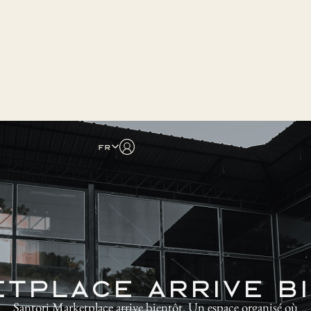
fr
tplace arrive b
Santori Marketplace arrive bientôt. Un espace organisé où