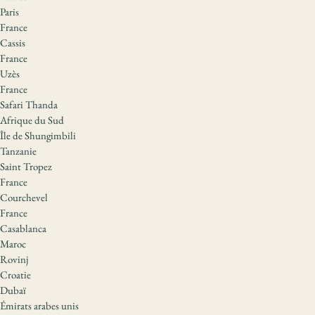
Paris
France
Cassis
France
Uzès
France
Safari Thanda
Afrique du Sud
Île de Shungimbili
Tanzanie
Saint Tropez
France
Courchevel
France
Casablanca
Maroc
Rovinj
Croatie
Dubaï
Émirats arabes unis