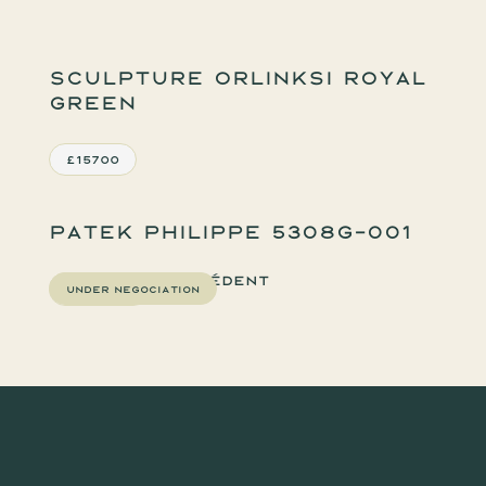
Sculpture Orlinksi Royal
Green
£15700
Patek Philippe 5308G-001
Précédent
£742000
Under negociation