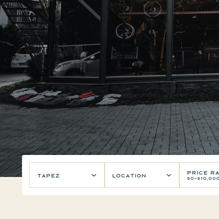
Price R
Tapez
location
$0
-
$10,00