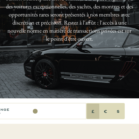
des voitures exceptionnelles, des yachts, des montres et des
opportunités rares seront présentés à nos membres avec
discrétion et précision. Restez à l'affût : l'accès à une
nouvelle norme en matière de transactions privées est sur
le point d'être ouvert.
ange
£
€
$
0