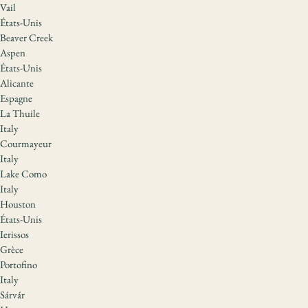
Vail
États-Unis
Beaver Creek
Aspen
États-Unis
Alicante
Espagne
La Thuile
Italy
Courmayeur
Italy
Lake Como
Italy
Houston
États-Unis
Ierissos
Grèce
Portofino
Italy
Sárvár