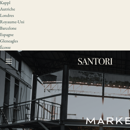
Kappl
Autriche
Londres
Royaume-Uni
Barcelone
Espagne
Gleneagles
Écosse
Marke