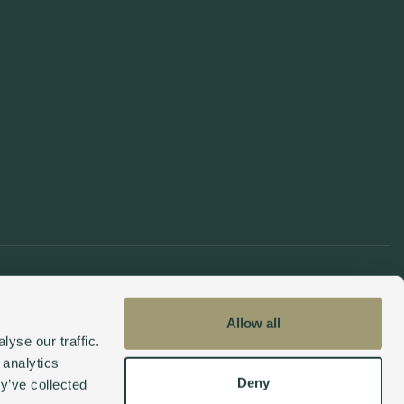
R
é
s
i
d
e
n
c
e
s
à
S
a
n
t
o
r
i
C
o
l
l
e
c
t
i
o
n
s
i
g
n
a
t
u
r
e
S
a
n
t
o
r
i
E
n
g
l
i
s
h
f
r
e
n
c
h
m
G
e
r
a
n
S
p
a
n
i
s
h
O
K
I
E
S
É
Allow all
yse our traffic.
 analytics
Deny
y’ve collected