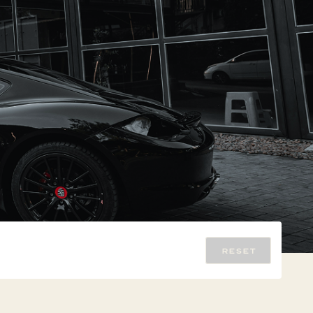
R
E
S
E
T