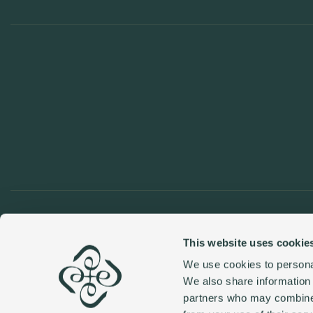
A
c
c
u
e
i
l
À
p
r
o
p
o
s
d
e
n
o
u
s
P
r
i
v
i
l
è
g
e
s
d
e
S
a
n
t
o
r
i
D
e
s
s
e
r
v
i
c
e
s
d
e
c
o
n
c
i
e
r
g
e
r
i
e
s
u
r
m
e
s
u
r
e
N
e
w
s
C
R
O
I
S
I
È
R
E
S
Y
A
C
H
T
S
J
E
T
S
P
R
I
V
É
S
E
X
P
É
R
I
E
N
C
E
S
I
n
s
t
a
g
r
This website uses cookie
We use cookies to personal
We also share information 
partners who may combine i