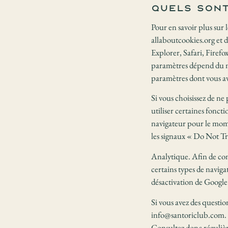
Quels sont
Pour en savoir plus sur 
allaboutcookies.org et d
Explorer, Safari, Firefo
paramètres dépend du nav
paramètres dont vous av
Si vous choisissez de ne
utiliser certaines fonc
navigateur pour le mom
les signaux « Do Not Tr
Analytique. Afin de cont
certains types de navig
désactivation de Googl
Si vous avez des questio
info@santoriclub.com. N
Consultez donc régulièr