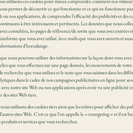
ous utilisons ces cookies pour mieux comprendre comment nos visiteurs
ous permet de découvrir ce qui fonctionne et ce qui ne fonctionne pas,
b ou nos applications, de comprendre l'efficacité des publicités et des
ontinuons à être intéressants et pertinents. Les données que nous coll
vez consultées, les pages de référence/de sortie que vous avez entrées et
 plateforme que vous avez utilisé, les e-mails que vous avez ouverts et au
informations d'horodatage.
que nous pouvons utiliser des informations sur la façon dont vous avez in
clics que vous effectuez sur une page donnée, les mouvements de votre so
de recherche que vous utilisez et le texte que vous saisissez dans les dif
alytiques dans le cadre de nos campagnes publicitaires en ligne pour sa
nt avec notre site Web ou nos applications après avoir vu une publicité e
r des sites Web tiers.
us utilisons des cookies tiers ainsi que les nôtres pour afficher des pu
'autres sites Web. C'est ce que l'on appelle le « retargeting » et il est bas
es produits et services que vous recherchez.