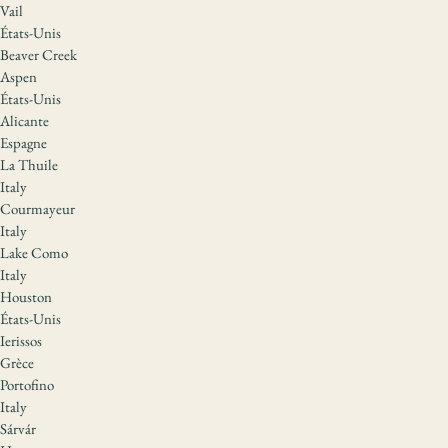
Vail
États-Unis
Beaver Creek
Aspen
États-Unis
Alicante
Espagne
La Thuile
Italy
Courmayeur
Italy
Lake Como
Italy
Houston
États-Unis
Ierissos
Grèce
Portofino
Italy
Sárvár