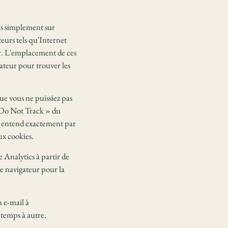
ous simplement sur
teurs tels qu'Internet
er. L'emplacement de ces
ateur pour trouver les
que vous ne puissiez pas
« Do Not Track » du
n entend exactement par
ux cookies.
e Analytics à partir de
e navigateur pour la
n e-mail à
temps à autre.