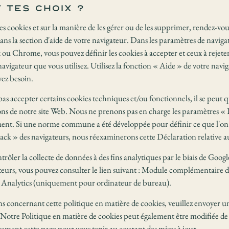
 tes choix ?
les cookies et sur la manière de les gérer ou de les supprimer, rendez-v
ans la section d'aide de votre navigateur. Dans les paramètres de naviga
x ou Chrome, vous pouvez définir les cookies à accepter et ceux à rejet
igateur que vous utilisez. Utilisez la fonction « Aide » de votre navig
ez besoin.
 pas accepter certains cookies techniques et/ou fonctionnels, il se peut 
tions de notre site Web. Nous ne prenons pas en charge les paramètres 
ent. Si une norme commune a été développée pour définir ce que l'o
ack » des navigateurs, nous réexaminerons cette Déclaration relative a
rôler la collecte de données à des fins analytiques par le biais de Googl
ateurs, vous pouvez consulter le lien suivant : Module complémentaire d
e Analytics (uniquement pour ordinateur de bureau).
ns concernant cette politique en matière de cookies, veuillez envoyer u
otre Politique en matière de cookies peut également être modifiée de 
ement cette page pour vous tenir au courant des mises à jour.