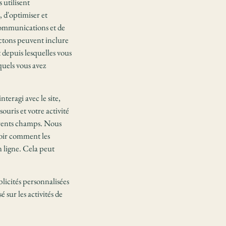
 utilisent
 d'optimiser et
 communications et de
ectons peuvent inclure
 depuis lesquelles vous
xquels vous avez
teragi avec le site,
uris et votre activité
férents champs. Nous
voir comment les
n ligne. Cela peut
blicités personnalisées
é sur les activités de