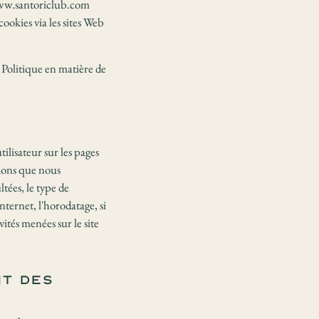
à www.santoriclub.com
ookies via les sites Web
 Politique en matière de
ilisateur sur les pages
tions que nous
ltées, le type de
nternet, l'horodatage, si
ités menées sur le site
nt des