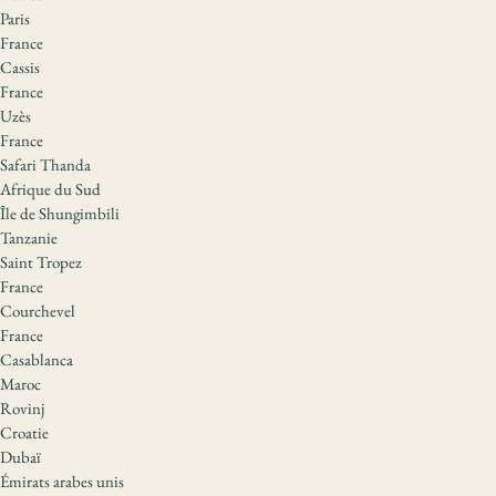
Paris
France
Cassis
France
Uzès
France
Safari Thanda
Afrique du Sud
Île de Shungimbili
Tanzanie
Saint Tropez
France
Courchevel
France
Casablanca
Maroc
Rovinj
Croatie
Dubaï
Émirats arabes unis